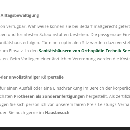
r Alltagsbewältigung
on verfügbar. Wahlweise können sie bei Bedarf maßgerecht geferti
täben und formfesten Schaumstoffen bestehen. Die passgenaue Ein
nitätshaus erfolgen. Für einen optimalen Sitz werden dazu verste
zum Einsatz. In den
Sanitätshäusern von Orthopädie-Technik-Serv
sten. Beim Vorliegen einer ärztlichen Verordnung werden die Ko
der unvollständiger Körperteile
für einen Ausfall oder eine Einschränkung im Bereich der körperlic
ichsten
Prothesen als Sonderanfertigungen
hergestellt. Als zertif
ugen Sie sich persönlich von unserem fairen Preis-Leistungs-Verh
euen Sie auch gerne im
Hausbesuch
!