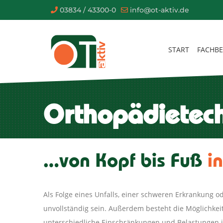
03834 / 43300-0
info@ot-aktiv.de
START
FACHBE
Orthopädietec
…von Kopf bis Fuß
i
Als Folge eines Unfalls, einer schweren Erkrankung o
unvollständig sein. Außerdem besteht die Möglichkei
unterschiedliche Einschränkungen und Belastungen in