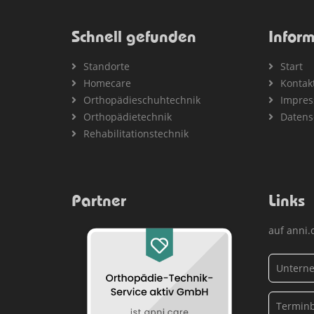
Schnell gefunden
Infor
Standorte
Start
Homecare
Kontak
Orthopädieschuhtechnik
Impre
Orthopädietechnik
Datens
Rehabilitationstechnik
Partner
Links
auf anni.
Unterne
Termin