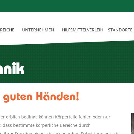
REICHE
UNTERNEHMEN
HILFSMITTELVERLEIH
STANDORTE
hnik
n guten Händen!
der erblich bedingt, können Körperteile fehlen oder nur
t, dass bestimmte körperliche Bereiche durch
 ihrer Funktion eingeschränkt werden. Dabei kann es sich