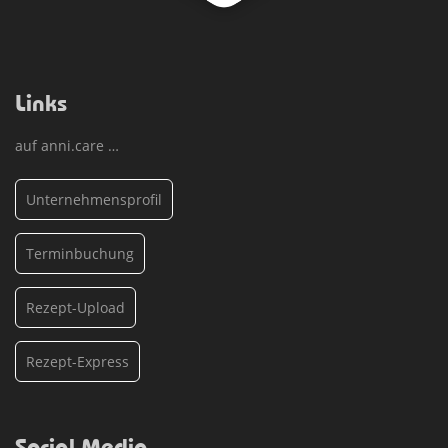
Links
auf anni.care …
Unternehmensprofil
Terminbuchung
Rezept-Upload
Rezept-Express
Social Media